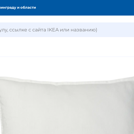
инграду и области
ля хранения
Кухни и кухонные прибор
омната
Освещение
кон
Горшки и растения
торы и жалюзи
Товары для животных
и матрасы
Диваны и кресла
ля детей и младенцев
Стирка и уборка
ия
Умный дом