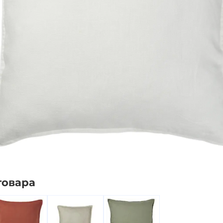
енская коллекция
товара