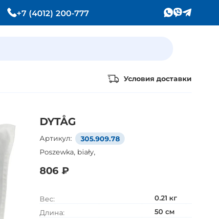
+7 (4012) 200-777
Условия доставки
Уже выбрали товары
ы
DYTÅG
на европейском сайте IKEA?
Артикул:
305.909.78
Тогда просто добавляйте их
в корзину по артикулу
Poszewka, biały,
806 ₽
0.21
кг
Вес:
50
см
Длина
: