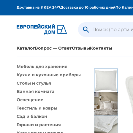
Доставка из ИКЕА 24/7
Доставка до 10 рабочих дней
По Калин
Каталог
Вопрос — Ответ
Отзывы
Контакты
Мебель для хранения
Все категории
Мебель д
Кухни и кухонные приборы
Столы и стулья
Ванная к
Столы и стулья
Текстиль и ковры
Сад и бал
Ванная комната
Кулинария и посуда
Шторы, ш
Освещение
Хранение мелочей и организация
Кровати 
Текстиль и ковры
Сад и балкон
Рабочие столы и стулья
Товары д
Горшки и растения
Домашнее улучшение
Украшен