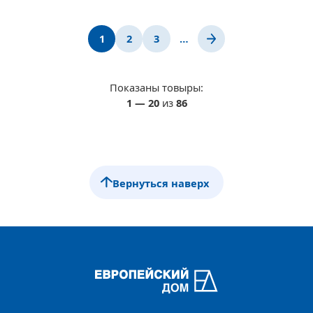
1
2
3
…
Показаны товыры:
1
—
20
из
86
Вернуться наверх