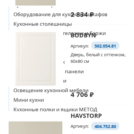
Кухонные шкафы
2 834 ₽
Оборудование для кухонных шкафов
Уже выбрали товары
Кухонные столешницы
на европейском сайте IKEA?
Кухонные острова, тележки и баржи
BODBYN
Тогда просто добавляйте
Полки для кухни
Артикул:
502.054.81
их в корзину по артикулу
Ручки и ручки
Дверь, белый с оттенком,
60x80 см
Полки для кладовых
Перейти в корзину
Кухонные стеновые панели
Кухонные смесители
Освещение кухонной мебели
4 706 ₽
Мини кухни
Кухонные полки и ящики МЕТОД
HAVSTORP
Столы и стулья
Артикул:
404.752.80
Ванная комната