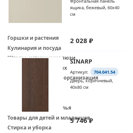
Фронтальная панель
ящика, бежевый, 60x40
Освещение
см
Текстиль и ковры
Сад и балкон
Горшки и растения
2 028 ₽
Кулинария и посуда
Шторы, шторы и жалюзи
SINARP
Товары для животных
Артикул:
704.041.54
Хранение мелочей и организация
Дверь, коричневый,
40x80 см
Кровати и матрасы
Диваны и кресла
Рабочие столы и стулья
Товары для детей и младенцев
5 746 ₽
Стирка и уборка