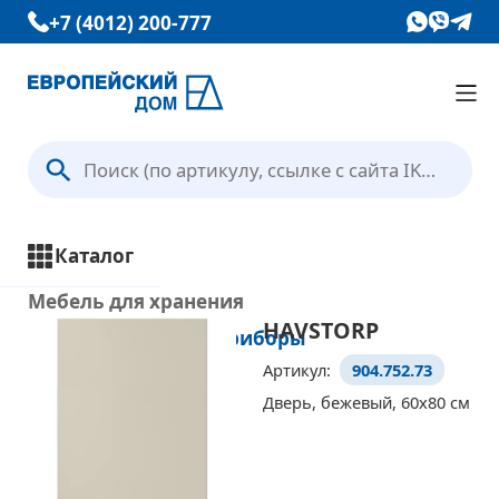
+7 (4012) 200-777
Каталог
Вопрос — Ответ
Каталог
Отзывы
Мебель для хранения
HAVSTORP
Кухни и кухонные приборы
Контакты
Артикул:
904.752.73
Все товары
Дверь, бежевый, 60x80 см
Кухонные системы
Условия доставки
Бытовая техника
Кухонные фасады