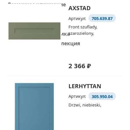
Домашнее улучшение
AXSTAD
Украшения
Артикул:
705.639.87
Умный дом
Front szuflady,
szarozielony,
Домашняя электроника
Рождественская коллекция
2 366 ₽
LERHYTTAN
Артикул:
305.950.04
Drzwi, niebieski,