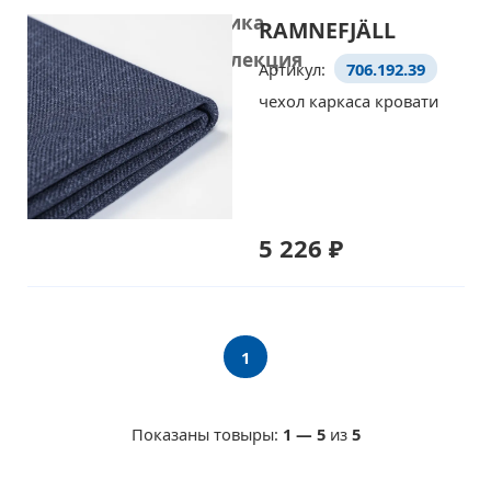
Домашняя электроника
RAMNEFJÄLL
Рождественская коллекция
Артикул:
706.192.39
чехол каркаса кровати
5 226 ₽
1
Показаны товыры:
1
—
5
из
5