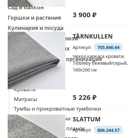
Сад и балкон
3 900 ₽
Горшки и растения
Уже выбрали товары
на европейском сайте IKEA?
Кулинария и посуда
TÄRNKULLEN
Шторы, шторы и жалюзи
Тогда просто добавляйте
Артикул:
705.846.64
Товары для животных
их в корзину по артикулу
Чехол каркаса кровати,
Хранение мелочей и организация
Tibbleby бежевый/серый,
Перейти в корзину
Кровати и матрасы
160x200 см
Все товары
Кровати
5 226 ₽
Матрасы
Тумбы и прикроватные тумбочки
SLATTUM
Текстиль для спальни
Днища кроватей из планок
Артикул:
806.244.57