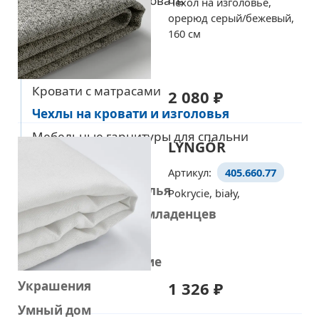
Контейнеры под кровать
Чехол на изголовье,
орерюд серый/бежевый,
Основы матрасов
160 см
Ножки для кровати
Изголовья кровати
Кровати с матрасами
2 080 ₽
Чехлы на кровати и изголовья
Мебельные гарнитуры для спальни
LYNGÖR
Диваны и кресла
Артикул:
405.660.77
Рабочие столы и стулья
Pokrycie, biały,
Товары для детей и младенцев
Стирка и уборка
Домашнее улучшение
1 326 ₽
Украшения
Умный дом