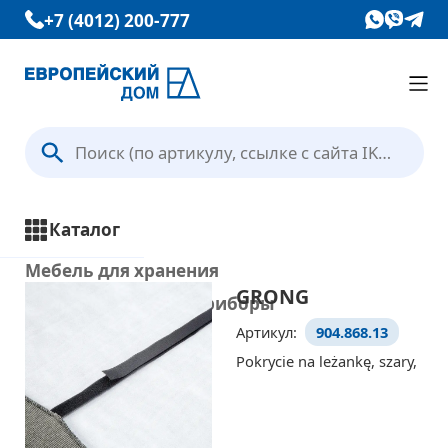
+7 (4012) 200-777
Каталог
Вопрос — Ответ
Каталог
Отзывы
Мебель для хранения
GRONG
Кухни и кухонные приборы
Контакты
Артикул:
904.868.13
Столы и стулья
Pokrycie na leżankę, szary,
Ванная комната
Условия доставки
Освещение
Текстиль и ковры