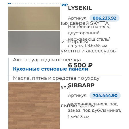
Домашнее улучшение
LYSEKIL
Все товары
Артикул:
806.233.92
Система раздвижных дверей SKYTTA
Настенная панель,
Ручки и ручки
двусторонний
нержавеющ сталь/
Полы для балкона и террасы
латунь, 119.6x55 см
Монтажные инструменты и аксессуары
Аксессуары для переезда
6 500 ₽
Кухонные стеновые панели
Масла, пятна и средства по уходу
SIBBARP
Акустические панели
Артикул:
704.444.90
Безопасность
настенная панель под
Кухонные и умывальные краны
заказ, под дуб/ламинат,
1 м²x1.3 см
Украшения
Умный дом