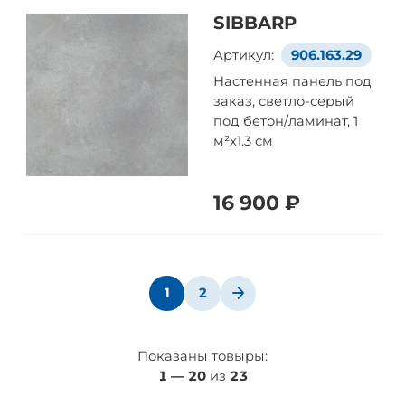
SIBBARP
Артикул:
906.163.29
Настенная панель под
заказ, светло-серый
под бетон/ламинат, 1
м²x1.3 см
16 900 ₽
1
2
Показаны товыры:
1
—
20
из
23