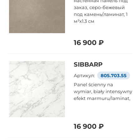
настенная панель под
заказ, серо-бежевый
под камень/ламинат, 1
м²x1.3 см
16 900 ₽
SIBBARP
Артикул:
805.703.55
Panel ścienny na
wymiar, biały intensywny
efekt marmuru/laminat,
16 900 ₽