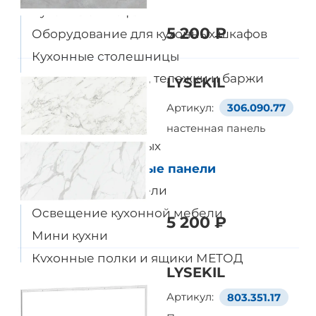
Кухонные шкафы
5 200 ₽
Оборудование для кухонных шкафов
Уже выбрали товары
Кухонные столешницы
на европейском сайте IKEA?
Кухонные острова, тележки и баржи
LYSEKIL
Тогда просто добавляйте
Полки для кухни
Артикул:
306.090.77
их в корзину по артикулу
Ручки и ручки
настенная панель
Полки для кладовых
Перейти в корзину
Кухонные стеновые панели
Кухонные смесители
Освещение кухонной мебели
5 200 ₽
Мини кухни
Кухонные полки и ящики МЕТОД
LYSEKIL
Столы и стулья
Артикул:
803.351.17
Ванная комната