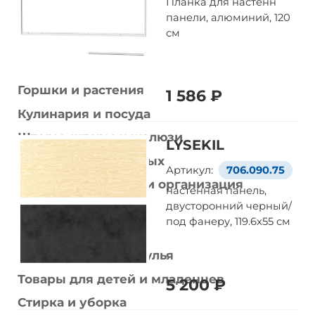
Планка для настенн
панели, алюминий, 120
Освещение
см
Текстиль и ковры
Сад и балкон
Горшки и растения
1 586 ₽
Кулинария и посуда
Шторы, шторы и жалюзи
LYSEKIL
Товары для животных
Артикул:
706.090.75
Хранение мелочей и организация
настенная панель,
двусторонний черный/
Кровати и матрасы
под фанеру, 119.6x55 см
Диваны и кресла
Рабочие столы и стулья
Товары для детей и младенцев
5 200 ₽
Стирка и уборка