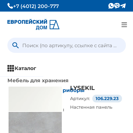
+7 (4012) 200-777
Каталог
Вопрос — Ответ
Каталог
Отзывы
Мебель для хранения
LYSEKIL
Кухни и кухонные приборы
Контакты
Артикул:
106.229.23
Все товары
Настенная панель
Кухонные системы
Условия доставки
Бытовая техника
Кухонные фасады