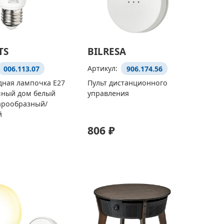
TS
BILRESA
006.113.07
Артикул:
906.174.56
дная лампочка E27
Пульт дистанционного
мный дом белый
управления
арообразный/
й
806 ₽