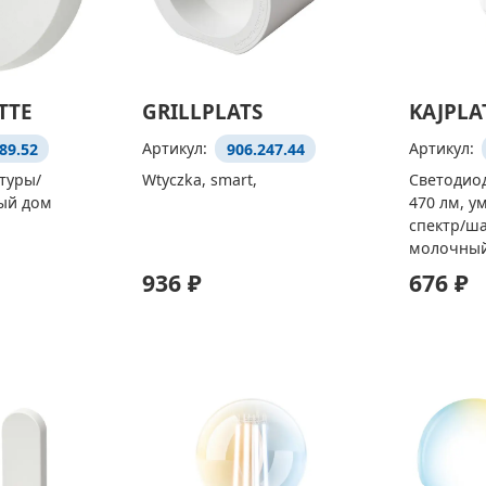
TTE
GRILLPLATS
KAJPLA
89.52
Артикул:
906.247.44
Артикул:
туры/
Wtyczka, smart,
Светодио
ый дом
470 лм, у
спектр/ш
молочны
936 ₽
676 ₽