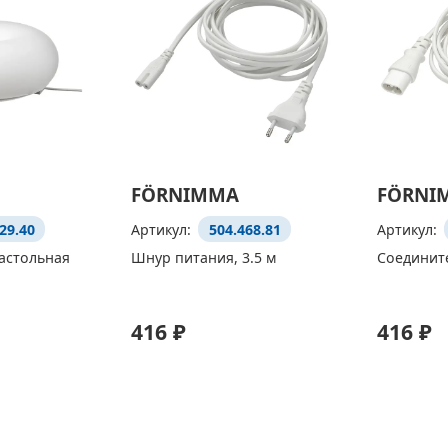
FÖRNIMMA
FÖRNI
29.40
Артикул:
504.468.81
Артикул:
астольная
Шнур питания, 3.5 м
Соедините
416 ₽
416 ₽