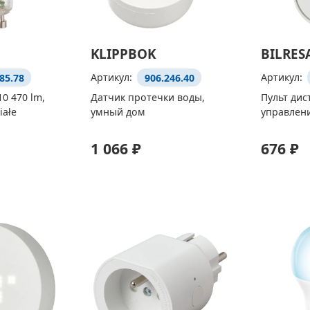
KLIPPBOK
BILRES
85.78
Артикул:
906.246.40
Артикул:
0 470 lm,
Датчик протечки воды,
Пульт ди
iałe
умный дом
управлен
1 066 ₽
676 ₽