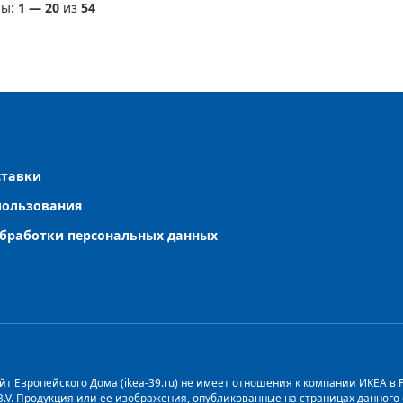
ы:
1
—
20
из
54
ставки
пользования
бработки персональных данных
т Европейского Дома (ikea-39.ru) не имеет отношения к компании ИКЕА в Рос
 B.V. Продукция или ее изображения, опубликованные на страницах данног