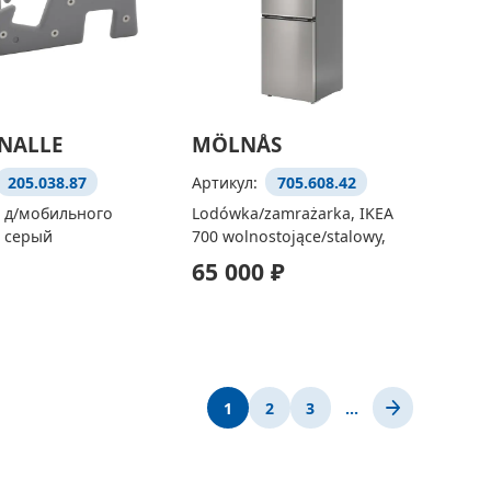
NALLE
MÖLNÅS
205.038.87
Артикул:
705.608.42
 д/мобильного
Lodówka/zamrażarka, IKEA
, серый
700 wolnostojące/stalowy,
65 000 ₽
1
2
3
…