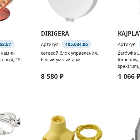
DIRIGERA
KAJPLA
58.67
Артикул:
105.034.06
Артикул:
инамик
сетевой блок управления,
Żarówka L
жевый, 19
белый умный дом
lumenów, 
spektrum,
8 580 ₽
1 066 