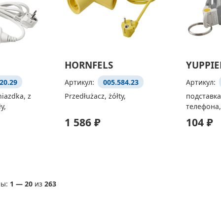
HORNFELS
YUPPIE
20.29
Артикул:
005.584.23
Артикул:
niazdka, z
Przedłużacz, żółty,
подставка
y,
телефона
1 586 ₽
104 ₽
ы:
1
—
20
из
263