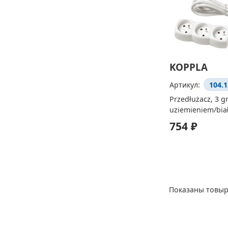
KOPPLA
Артикул:
104.1
Przedłużacz, 3 g
uziemieniem/biał
754 ₽
Показаны товыр