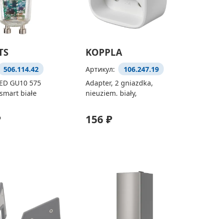
TS
KOPPLA
506.114.42
Артикул:
106.247.19
ED GU10 575
Adapter, 2 gniazdka,
smart białe
nieuziem. biały,
₽
156 ₽