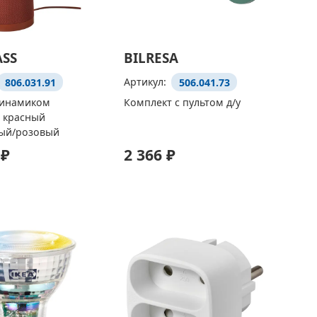
ASS
BILRESA
806.031.91
Артикул:
506.041.73
динамиком
Комплект с пультом д/у
, красный
ый/розовый
 ₽
2 366 ₽