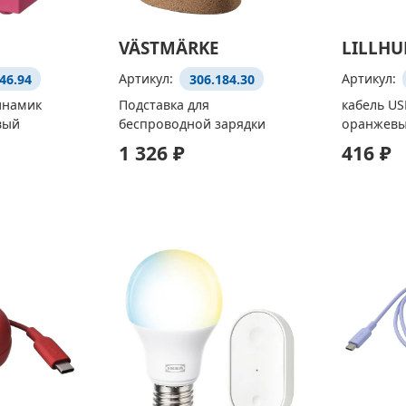
VÄSTMÄRKE
LILLHU
46.94
Артикул:
306.184.30
Артикул:
инамик
Подставка для
кабель US
вый
беспроводной зарядки
оранжевый
1 326 ₽
416 ₽