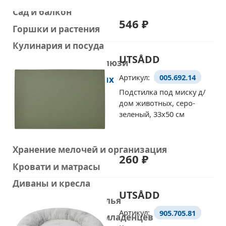
Сад и балкон
546 ₽
Горшки и растения
Уже выбрали товары
на европейском сайте IKEA?
Кулинария и посуда
UTSÅDD
Шторы, шторы и жалюзи
Тогда просто добавляйте
Артикул:
005.692.14
Товары для животных
их в корзину по артикулу
Подстилка под миску д/
Все товары
дом животных, серо-
Перейти в корзину
Товары для собак
зеленый, 33x50 см
Товары для кошек
Хранение мелочей и организация
260 ₽
Кровати и матрасы
Диваны и кресла
UTSÅDD
Рабочие столы и стулья
Артикул:
905.705.81
Товары для детей и младенцев