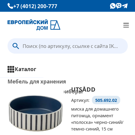
+7 (4012) 200-777
Каталог
Вопрос — Ответ
Каталог
Отзывы
Мебель для хранения
UTSÅDD
Кухни и кухонные приборы
Контакты
Артикул:
505.692.02
Столы и стулья
миска для домашнего
Ванная комната
питомца, орнамент
Условия доставки
Освещение
«полоска» черно-синий/
темно-синий, 15 см
Текстиль и ковры