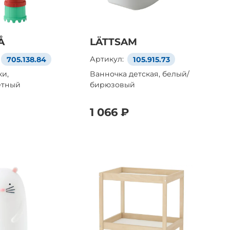
Å
LÄTTSAM
705.138.84
Артикул:
105.915.73
ки,
Ванночка детская, белый/
етный
бирюзовый
1 066 ₽