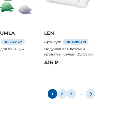
HUMLA
LEN
105.822.67
Артикул:
000.285.08
для ванны, 4
Подушка для детской
кроватки, белый, 35x55 см
416 ₽
1
2
3
…