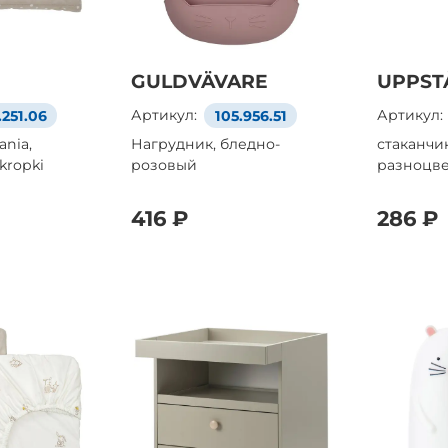
GULDVÄVARE
UPPST
.251.06
Артикул:
105.956.51
Артикул:
ania,
Нагрудник, бледно-
стаканчи
kropki
розовый
разноцв
416 ₽
286 ₽