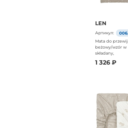
LEN
Артикул:
006
Mata do przewij
beżowy/wzór w 
składany,
1 326 ₽