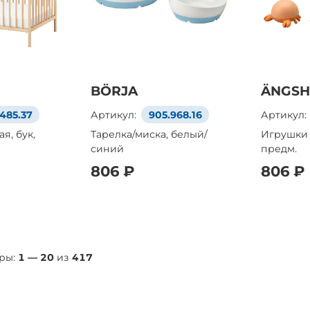
BÖRJA
ÄNGS
.485.37
Артикул:
905.968.16
Артикул:
я, бук,
Тарелка/миска, белый/
Игрушки 
синий
предм.
806 ₽
806 ₽
ры:
1
—
20
из
417