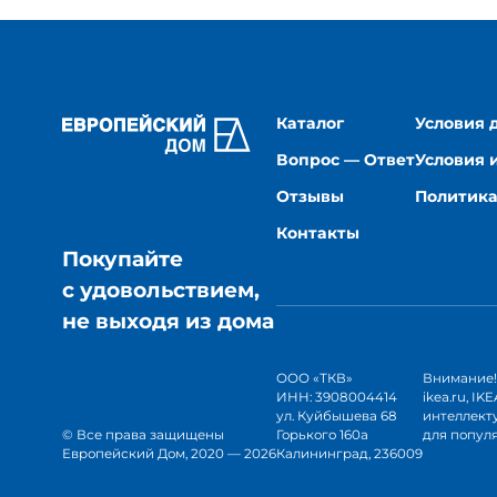
Каталог
Условия 
Вопрос — Ответ
Условия 
Отзывы
Политика
Контакты
Покупайте
с удовольствием,
не выходя из дома
ООО «ТКВ» 
Внимание! 
ИНН: 3908004414 
ikea.ru, I
ул. Куйбышева 68 
интеллекту
© Все права защищены
Горького 160а 
для попул
Европейский Дом
, 
2020
 — 
2026
Калининград, 236009