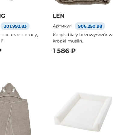
IG
LEN
301.992.83
Артикул:
906.250.98
ан к пелен столу,
Kocyk, biały beżowy/wzór w
ый
kropki muślin,
₽
1 586 ₽