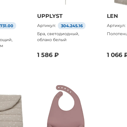
UPPLYST
LEN
.731.00
Артикул:
304.245.16
Артикул:
Бра, светодиодный,
Полотен
ющий,
облако белый
см
1 586 ₽
1 066 