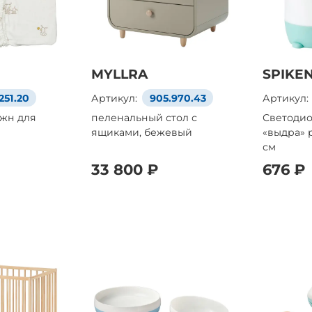
MYLLRA
SPIKE
251.20
Артикул:
905.970.43
Артикул:
жн для
пеленальный стол с
Светодио
ящиками, бежевый
«выдра» 
см
33 800 ₽
676 ₽