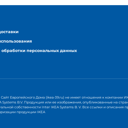
доставки
использования
 обработки персональных данных
Сайт Европейского Дома (ikea-39.ru) не имеет отношения к компании ИКЕ
KEA Systems B.V. Продукция или ее изображения, опубликованные на стр
альной собственности Inter IKEA Systems B. V. Все ссылки и описания 
яризации продукции IKEA