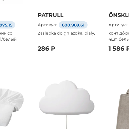
PATRULL
ÖNSKL
975.15
Артикул:
600.989.61
Артикул:
чик со
Zaślepka do gniazdka, biały,
конт д/хр
й/белый
4шт, бел
286 ₽
1 586 