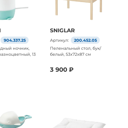
N
SNIGLAR
904.337.25
Артикул:
200.452.05
дный ночник,
Пеленальный стол, бук/
разноцветный, 13
белый, 53x72x87 см
3 900 ₽