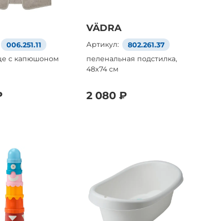
VÄDRA
006.251.11
Артикул:
802.261.37
це с капюшоном
пеленальная подстилка,
48x74 см
₽
2 080 ₽