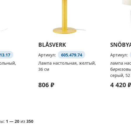
BLÅSVERK
SNÖBY
13.17
Артикул:
605.479.74
Артикул:
ольный,
Лампа настольная, желтый,
лампа нас
36 см
бирюзовы
серый, 52
806 ₽
4 420 
ы:
1
—
20
из
350