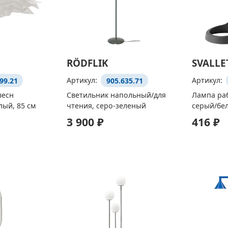
RÖDFLIK
SVALLE
99.21
Артикул:
905.635.71
Артикул:
весн
Светильник напольный/для
Лампа раб
лый, 85 см
чтения, серо-зеленый
серый/бе
3 900 ₽
416 ₽