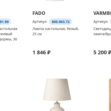
FADO
VARMB
91.99
Артикул:
800.963.72
Артикул:
астольная
Лампа настольная, белый,
Светодио
нжевый
25 см
лампа/бр
формы, 30
1 846 ₽
5 200 