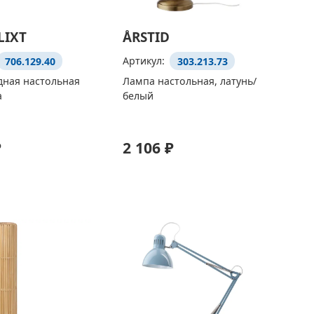
LIXT
ÅRSTID
706.129.40
Артикул:
303.213.73
дная настольная
Лампа настольная, латунь/
а
белый
₽
2 106 ₽