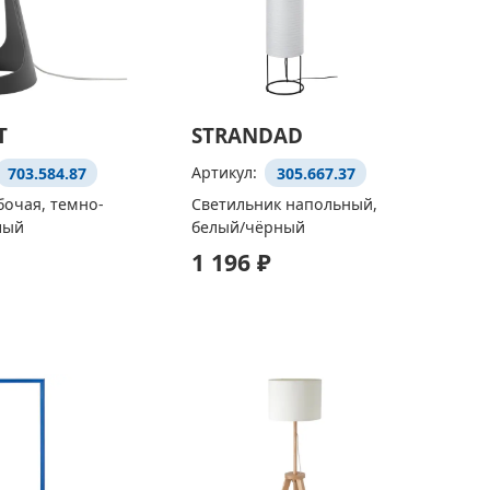
T
STRANDAD
703.584.87
Артикул:
305.667.37
очая, темно-
Светильник напольный,
лый
белый/чёрный
1 196 ₽