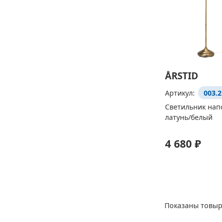
ÅRSTID
Артикул:
003.2
Светильник нап
латунь/белый
4 680 ₽
Показаны товыр