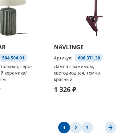
AR
NÄVLINGE
504.504.01
Артикул:
606.371.30
тольная, серо-
Лампа с зажимом,
й керамика/
светодиодная, темно-
 см
красный
₽
1 326 ₽
1
2
3
…