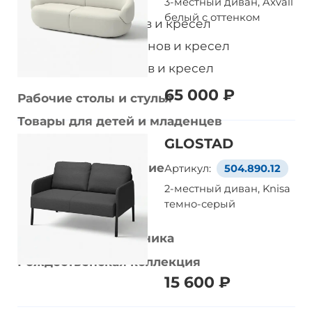
Шезлонги
3-местный диван, Axvall
белый с оттенком
Чехлы для диванов и кресел
Подушки для диванов и кресел
Ножки для диванов и кресел
65 000 ₽
Рабочие столы и стулья
Товары для детей и младенцев
GLOSTAD
Стирка и уборка
Домашнее улучшение
Артикул:
504.890.12
2-местный диван, Knisa
Украшения
темно-серый
Умный дом
Домашняя электроника
Рождественская коллекция
15 600 ₽