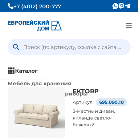
+7 (4012) 200-777
Каталог
Вопрос — Ответ
Каталог
Отзывы
Мебель для хранения
EKTORP
Кухни и кухонные приборы
Контакты
Артикул:
695.090.10
Столы и стулья
3-местный диван,
Ванная комната
киланда светло-
Условия доставки
Освещение
бежевый
Текстиль и ковры