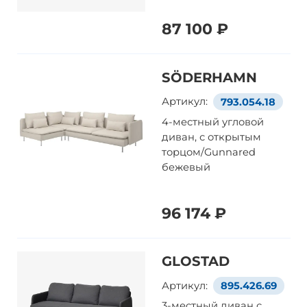
87 100 ₽
SÖDERHAMN
Артикул:
793.054.18
4-местный угловой
диван, с открытым
торцом/Gunnared
бежевый
96 174 ₽
GLOSTAD
Артикул:
895.426.69
3-местный диван с