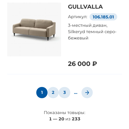
GULLVALLA
Артикул:
106.185.01
3-местный диван,
Silkeryd темный серо-
бежевый
26 000 ₽
1
2
3
…
Показаны товыры:
1
—
20
из
233