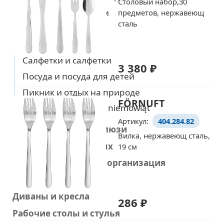
Столовый набор,30
Посуда для выпечки
предметов, нержавеющ
сталь
Столовый текстиль
Текстиль для кухни
Салфетки и салфетки
3 380 ₽
Посуда и посуда для детей
Пикник и отдых на природе
FÖRNUFT
Śliniaki i naczynia dla niemowląt
Артикул:
404.284.82
Шторы, шторы и жалюзи
Вилка, нержавеющ сталь,
Товары для животных
19 см
Хранение мелочей и организация
Кровати и матрасы
Диваны и кресла
286 ₽
Рабочие столы и стулья