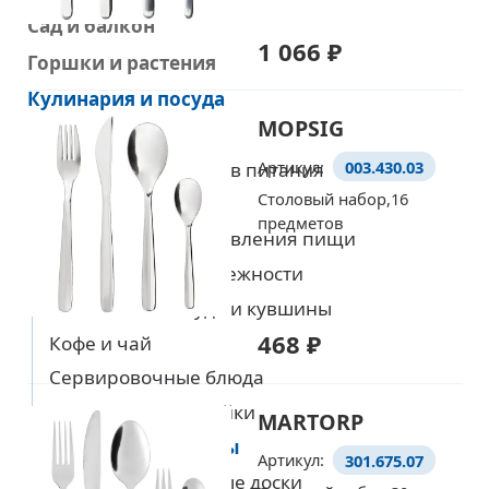
Сад и балкон
1 066 ₽
Горшки и растения
Уже выбрали товары
на европейском сайте IKEA?
Кулинария и посуда
MOPSIG
Все товары
Тогда просто добавляйте
Артикул:
003.430.03
Хранение продуктов питания
их в корзину по артикулу
Столовый набор,16
Сервировка
предметов
Посуда для приготовления пищи
Перейти в корзину
Кухонные принадлежности
Стеклянная посуда и кувшины
468 ₽
Кофе и чай
Сервировочные блюда
Аксессуары для мойки
MARTORP
Столовые приборы
Артикул:
301.675.07
Ножи и разделочные доски