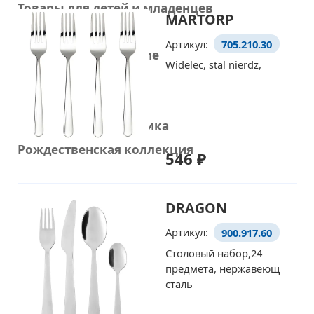
Товары для детей и младенцев
MARTORP
Стирка и уборка
Артикул:
705.210.30
Домашнее улучшение
Widelec, stal nierdz,
Украшения
Умный дом
Домашняя электроника
Рождественская коллекция
546 ₽
DRAGON
Артикул:
900.917.60
Столовый набор,24
предмета, нержавеющ
сталь