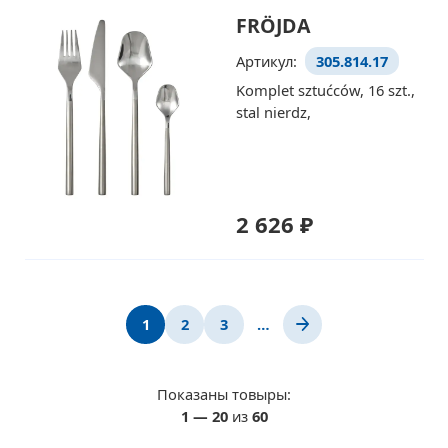
FRÖJDA
Артикул:
305.814.17
Komplet sztućców, 16 szt.,
stal nierdz,
2 626 ₽
1
2
3
…
Показаны товыры:
1
—
20
из
60