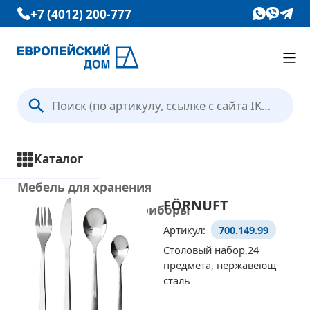
+7 (4012) 200-777
Каталог
Вопрос — Ответ
Каталог
Отзывы
Мебель для хранения
FÖRNUFT
Кухни и кухонные приборы
Контакты
Артикул:
700.149.99
Столы и стулья
Столовый набор,24
Ванная комната
предмета, нержавеющ
Условия доставки
Освещение
сталь
Текстиль и ковры