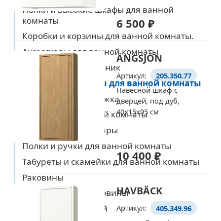
Полки и высокие шкафы для ванной
комнаты
6 500 ₽
Уже выбрали товары
Коробки и корзины для ванной комнаты.
на европейском сайте IKEA?
Аксессуары для ванной комнаты
ÄNGSJÖN
Тогда просто добавляйте
Тумбы под умывальник
Артикул:
205.350.77
их в корзину по артикулу
Подвесные шкафы для ванной комнаты
Навесной шкаф с
Стирка, сушка и глажка
дверцей, под дуб,
Перейти в корзину
40x15x95 см
Текстиль для ванной комнаты
Душевые и аксессуары
Полки и ручки для ванной комнаты
10 400 ₽
Табуреты и скамейки для ванной комнаты
Раковины
HAVBÄCK
Смесители для раковины
Тележки для ванной
Артикул:
405.349.96