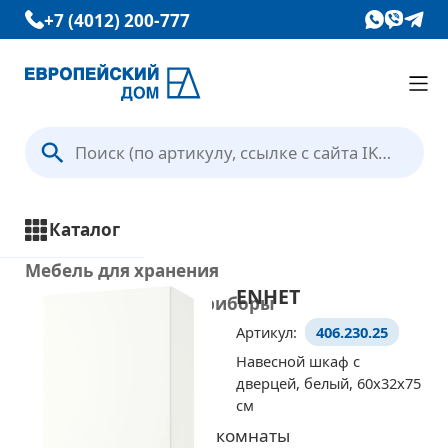
+7 (4012) 200-777
Каталог
Вопрос — Ответ
Каталог
Отзывы
Мебель для хранения
ENHET
Кухни и кухонные приборы
Контакты
Артикул:
406.230.25
Столы и стулья
Навесной шкаф с
Ванная комната
дверцей, белый, 60x32x75
Условия доставки
Все товары
см
Мебель для ванной комнаты