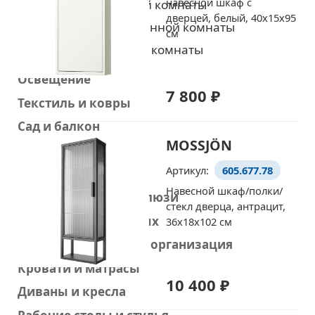
навесной шкаф с
Зеркала для ванной комнаты
дверцей, белый, 40x15x95
Столешницы для ванной комнаты
см
Освещение ванной комнаты
Освещение
7 800 ₽
Текстиль и ковры
Сад и балкон
MOSSJÖN
Горшки и растения
Артикул:
605.677.78
Кулинария и посуда
Навесной шкаф/полки/
Шторы, шторы и жалюзи
стекл дверца, антрацит,
Товары для животных
36x18x102 см
Хранение мелочей и организация
Кровати и матрасы
10 400 ₽
Диваны и кресла