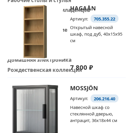
Рабочие столы и стулья
HAGAÅN
Товары для детей и младенцев
Артикул:
705.355.22
Стирка и уборка
Открытый навесной
Домашнее улучшение
шкаф, под дуб, 40x15x95
Украшения
см
Умный дом
Домашняя электроника
7 800 ₽
Рождественская коллекция
MOSSJÖN
Артикул:
206.216.40
Навесной шкаф со
стеклянной дверью,
антрацит, 36x18x44 см