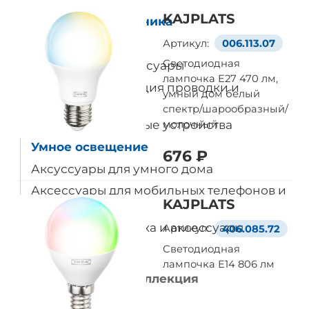
KAJPLATS
Домашняя электроника
Все товары
Артикул:
006.113.07
Светодиодная
Динамики и аксессуары
лампочка E27 470 лм,
Кабели, организация проводки и
умный дом белый
аксессуары
спектр/шарообразный/
Провода и зарядные устройства
молочный
Умное освещение
676 ₽
Аксуссуары для умного дома
Аксессуары для мобильных телефонов и
KAJPLATS
планшетов
Очистители воздуха и аксессуары
Артикул:
406.085.72
Бытовая техника
Светодиодная
лампочка E14 806 лм
Рождественская коллекция