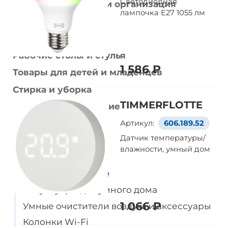
Светодиодная
Хранение мелочей и организация
лампочка E27 1055 лм
Кровати и матрасы
Диваны и кресла
Рабочие столы и стулья
1 586 ₽
Товары для детей и младенцев
Стирка и уборка
TIMMERFLOTTE
Домашнее улучшение
Украшения
Артикул:
606.189.52
Датчик температуры/
Умный дом
влажности, умный дом
Все товары
Умное освещение
Аксуссуары для умного дома
1 066 ₽
Умные очистители воздуха и аксессуары
Колонки Wi-Fi