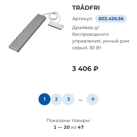
TRÅDFRI
Артикул:
603.426.56
Драйвер д/
беспроводного
управления, умный дом
серый, 30 Вт
3 406 ₽
1
2
3
…
Показаны товыры:
1
—
20
из
47