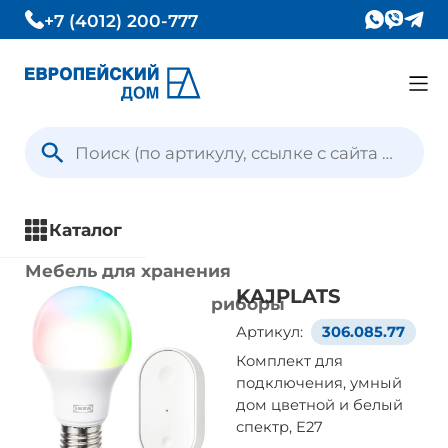
+7 (4012) 200-777
Каталог
Вопрос — Ответ
Каталог
Отзывы
Мебель для хранения
KAJPLATS
Кухни и кухонные приборы
Контакты
Артикул:
306.085.77
Столы и стулья
Комплект для
Ванная комната
подключения, умный
Условия доставки
Освещение
дом цветной и белый
спектр, E27
Все товары