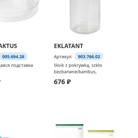
AKTUS
EKLATANT
005.694.26
Артикул:
903.766.02
яся подставка
Słoik z pokrywką, szkło
bezbarwne/bambus,
₽
676 ₽