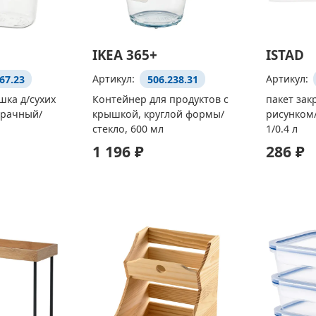
IKEA 365+
ISTAD
67.23
Артикул:
506.238.31
Артикул:
ка д/сухих
Контейнер для продуктов с
пакет зак
зрачный/
крышкой, круглой формы/
рисунком
стекло, 600 мл
1/0.4 л
1 196 ₽
286 ₽