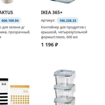
AKTUS
IKEA 365+
606.109.94
Артикул:
106.238.33
 для зелени д/
Контейнер для продуктов с
ника, прозрачный,
крышкой, четырехугольной
м
формы/стекло, 600 мл
1 196 ₽