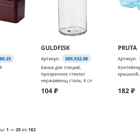
GULDFISK
PRUTA
90.25
Артикул:
005.532.08
Артикул:
й
Банка для специй,
Контейнер
прозрачное стекло/
крышкой, 
нержавеющ сталь, 6 сл
104 ₽
182 ₽
ы:
1
—
20
из
182