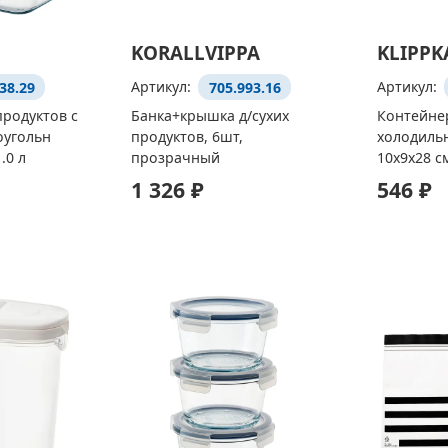
KORALLVIPPA
KLIPPK
38.29
Артикул:
705.993.16
Артикул:
продуктов с
Банка+крышка д/сухих
Контейнер
оугольн
продуктов, 6шт,
холодиль
.0 л
прозрачный
10x9x28 с
1 326 ₽
546 ₽