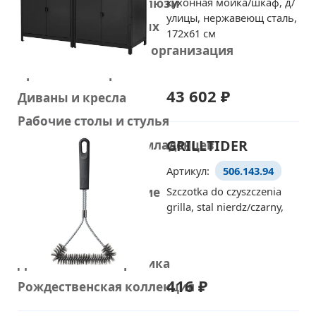
Шторы, шторы и жалюзи
кухонная мойка/шкаф, д/
улицы, нержавеющ сталь,
Товары для животных
172x61 см
Хранение мелочей и организация
Кровати и матрасы
43 602 ₽
Диваны и кресла
Рабочие столы и стулья
GRILLTIDER
Товары для детей и младенцев
Стирка и уборка
Артикул:
506.143.94
Домашнее улучшение
Szczotka do czyszczenia
grilla, stal nierdz/czarny,
Украшения
Умный дом
Домашняя электроника
416 ₽
Рождественская коллекция