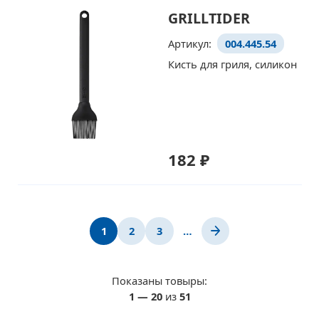
GRILLTIDER
Артикул:
004.445.54
Кисть для гриля, силикон
182 ₽
1
2
3
…
Показаны товыры:
1
—
20
из
51