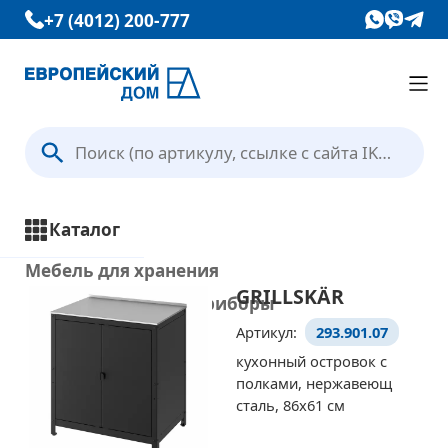
+7 (4012) 200-777
Каталог
Вопрос — Ответ
Каталог
Отзывы
Мебель для хранения
GRILLSKÄR
Кухни и кухонные приборы
Контакты
Артикул:
293.901.07
Столы и стулья
кухонный островок с
Ванная комната
полками, нержавеющ
Условия доставки
Освещение
сталь, 86x61 см
Текстиль и ковры