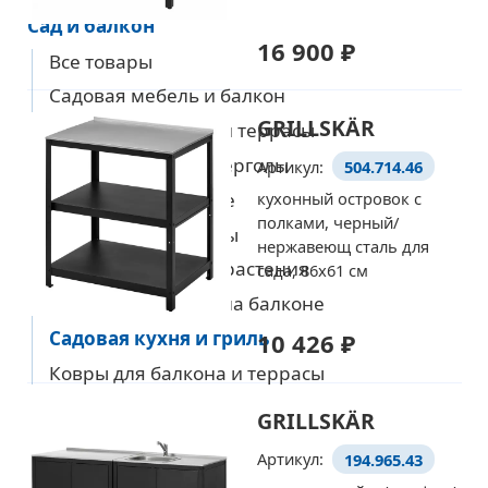
Сад и балкон
16 900 ₽
Все товары
Уже выбрали товары
на европейском сайте IKEA?
Садовая мебель и балкон
GRILLSKÄR
Полы для балкона и террасы
Тогда просто добавляйте
Зонты, беседки и перголы
Артикул:
504.714.46
их в корзину по артикулу
Садовое освещение
кухонный островок с
полками, черный/
Садовые аксессуары
Перейти в корзину
нержавеющ сталь для
Садовые горшки и растения
сада, 86x61 см
Хранение в саду и на балконе
Садовая кухня и гриль
10 426 ₽
Ковры для балкона и террасы
GRILLSKÄR
Горшки и растения
Кулинария и посуда
Артикул:
194.965.43