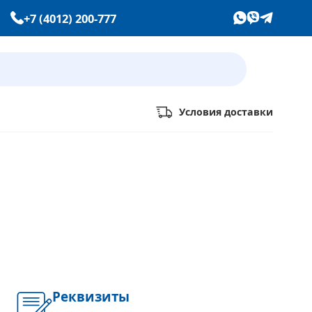
+7 (4012) 200-777
Условия доставки
Уже выбрали товары
на европейском сайте IKEA?
Тогда просто добавляйте их
в корзину по артикулу
Реквизиты