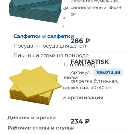
Салфетка бумажная,
Посуда для выпечки
синий/зеленый, 38x38
см
Столовый текстиль
Текстиль для кухни
Салфетки и салфетки
286 ₽
Посуда и посуда для детей
Пикник и отдых на природе
FANTASTISK
Śliniaki i naczynia dla niemowląt
Артикул:
106.073.38
Шторы, шторы и жалюзи
салфетка бумажная,
Товары для животных
желтый, 40x40 см
Хранение мелочей и организация
Кровати и матрасы
Диваны и кресла
234 ₽
Рабочие столы и стулья