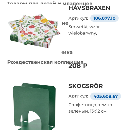
Товары для детей и младенцев
HAVSBRAXEN
Стирка и уборка
Артикул:
106.077.10
Домашнее улучшение
Serwetki, wzór
Украшения
wielobarwny,
Умный дом
Домашняя электроника
Рождественская коллекция
208 ₽
SKOGSRÖR
Артикул:
405.608.67
Салфетница, темно-
зеленый, 13x12 см