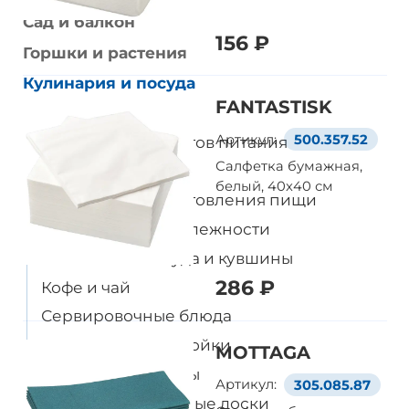
Сад и балкон
156 ₽
Горшки и растения
Уже выбрали товары
на европейском сайте IKEA?
Кулинария и посуда
FANTASTISK
Все товары
Тогда просто добавляйте
Артикул:
500.357.52
Хранение продуктов питания
их в корзину по артикулу
Салфетка бумажная,
Сервировка
белый, 40x40 см
Посуда для приготовления пищи
Перейти в корзину
Кухонные принадлежности
Стеклянная посуда и кувшины
286 ₽
Кофе и чай
Сервировочные блюда
Аксессуары для мойки
MOTTAGA
Столовые приборы
Артикул:
305.085.87
Ножи и разделочные доски