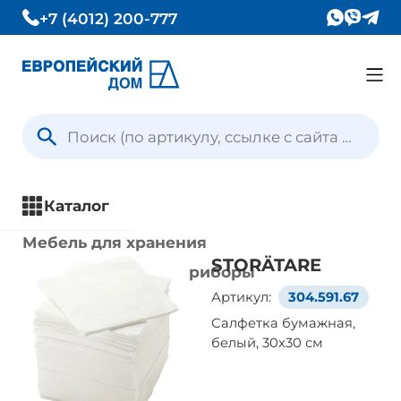
+7 (4012) 200-777
Каталог
Вопрос — Ответ
Каталог
Отзывы
Мебель для хранения
STORÄTARE
Кухни и кухонные приборы
Контакты
Артикул:
304.591.67
Столы и стулья
Салфетка бумажная,
Ванная комната
белый, 30x30 см
Условия доставки
Освещение
Текстиль и ковры