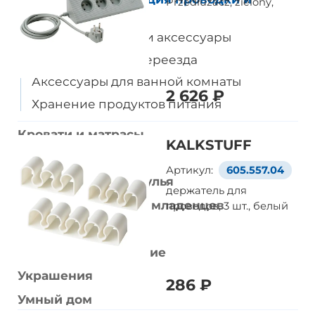
Przedłużacz, zielony,
аксессуары
Дорожные сумки и аксессуары
Аксессуары для переезда
Аксессуары для ванной комнаты
2 626 ₽
Хранение продуктов питания
Кровати и матрасы
KALKSTUFF
Диваны и кресла
Артикул:
605.557.04
Рабочие столы и стулья
держатель для
Товары для детей и младенцев
проводов, 3 шт., белый
Стирка и уборка
Домашнее улучшение
Украшения
286 ₽
Умный дом