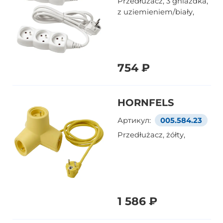
Przedłużacz, 3 gniazdka,
z uziemieniem/biały,
754 ₽
HORNFELS
Артикул:
005.584.23
Przedłużacz, żółty,
1 586 ₽