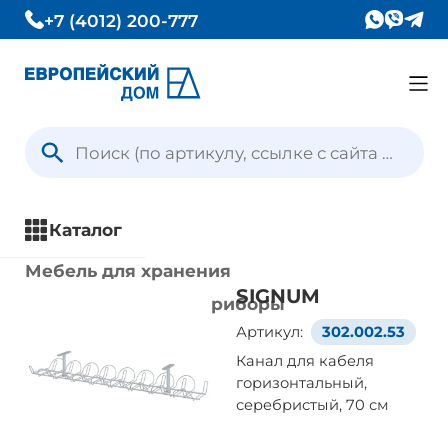
+7 (4012) 200-777
Каталог
Вопрос — Ответ
Каталог
Отзывы
Мебель для хранения
SIGNUM
Кухни и кухонные приборы
Контакты
Артикул:
302.002.53
Столы и стулья
Канал для кабеля
Ванная комната
горизонтальный,
Условия доставки
Освещение
серебристый, 70 см
Текстиль и ковры