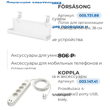
Домашняя электроника
FÖRSÄSONG
Все товары
Артикул:
005.731.88
Динамики и аксессуары
Лоток для организации
Кабели, организация проводки и
проводов, белый, 38 см
аксессуары
Провода и зарядные устройства
Умное освещение
806 ₽
Аксуссуары для умного дома
Аксессуары для мобильных телефонов и
планшетов
KOPPLA
Очистители воздуха и аксессуары
Артикул:
003.147.41
Бытовая техника
Przedłużacz 4
gniazdka/2 porty USB,
Рождественская коллекция
biały,