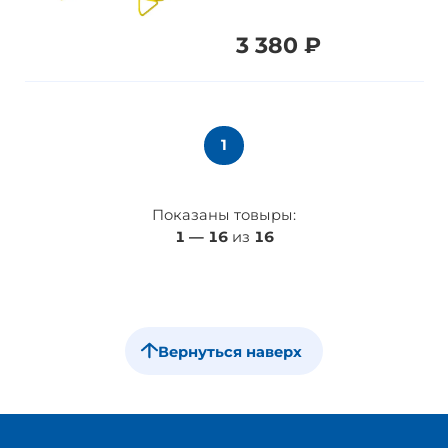
3 380 ₽
1
Показаны товыры:
1
—
16
из
16
Вернуться наверх