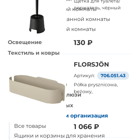
Щетка для туалета/
держатель, чёрный
Зеркала для ванной комнаты
Столешницы для ванной комнаты
Освещение ванной комнаты
130 ₽
Освещение
Текстиль и ковры
Сад и балкон
FLORSJÖN
Горшки и растения
Артикул:
706.051.43
Кулинария и посуда
Półka prysznicowa,
beżowy,
Шторы, шторы и жалюзи
Товары для животных
Хранение мелочей и организация
Все товары
1 066 ₽
Ящики и корзины для хранения