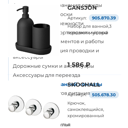
Аксессуары для хранения одежды
GANSJÖN
Крючки, полки и доски
Артикул:
905.870.39
Офисные принадлежности
Набор для ванной,3
Контейнеры для сортировки мусора
предмета, чёрный
Организация документов и работы
Кабели, организация проводки и
аксессуары
1 586 ₽
Дорожные сумки и аксессуары
Аксессуары для переезда
Аксессуары для ванной комнаты
SKOGHALL
Хранение продуктов питания
Артикул:
505.678.30
Крючок,
Кровати и матрасы
самоклеящийся,
Диваны и кресла
хромированный
Рабочие столы и стулья