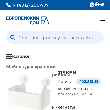
+7 (4012) 200-777
Каталог
Вопрос — Ответ
Каталог
Отзывы
Мебель для хранения
TISKEN
Кухни и кухонные приборы
Контакты
Артикул:
403.812.53
Столы и стулья
корзина/полка на
Ванная комната
присосках, белый
Условия доставки
Все товары
Мебель для ванной комнаты