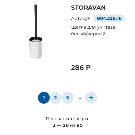
STORAVAN
Артикул:
804.238.16
Щетка для унитаза,
белый/чёрный
286 ₽
1
2
3
…
Показаны товыры:
1
—
20
из
80