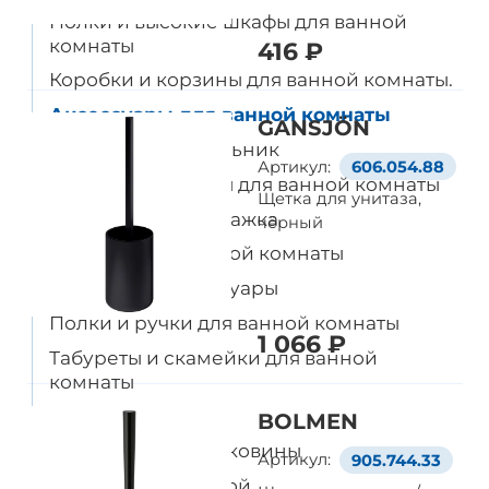
Полки и высокие шкафы для ванной
комнаты
416 ₽
Уже выбрали товары
Коробки и корзины для ванной комнаты.
на европейском сайте IKEA?
Аксессуары для ванной комнаты
GANSJÖN
Тогда просто добавляйте
Тумбы под умывальник
Артикул:
606.054.88
их в корзину по артикулу
Подвесные шкафы для ванной комнаты
Щетка для унитаза,
Стирка, сушка и глажка
чёрный
Перейти в корзину
Текстиль для ванной комнаты
Душевые и аксессуары
Полки и ручки для ванной комнаты
1 066 ₽
Табуреты и скамейки для ванной
комнаты
Раковины
BOLMEN
Смесители для раковины
Артикул:
905.744.33
Тележки для ванной