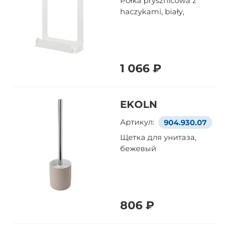
Półka prysznicowa z
haczykami, biały,
1 066 ₽
EKOLN
Артикул:
904.930.07
Щетка для унитаза,
бежевый
806 ₽