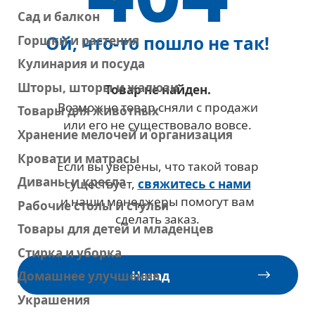
Сад и балкон
Ой, что-то пошло не так!
Горшки и растения
Уже выбрали товары
на европейском сайте IKEA?
Кулинария и посуда
Шторы, шторы и жалюзи
Товар не найден.
Тогда просто добавляйте
Возможно товар сняли с продажи
Товары для животных
их в корзину по артикулу
или его не существовало вовсе.
Хранение мелочей и организация
Перейти в корзину
Кровати и матрасы
Если вы уверены, что такой товар
Диваны и кресла
существует,
свяжитесь с нами
и наши менеджеры помогут вам
Рабочие столы и стулья
сделать заказ.
Товары для детей и младенцев
Стирка и уборка
Назад
Домашнее улучшение
Украшения