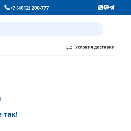
+7 (4012) 200-777
Условия доставки
Уже выбрали товары
4
на европейском сайте IKEA?
Тогда просто добавляйте их
в корзину по артикулу
 так!