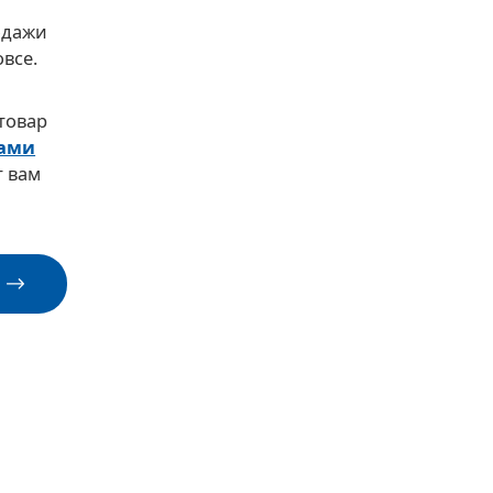
В корзину
одажи
овсе.
 товар
нами
 вам