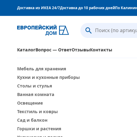
Доставка из ИКЕА 24/7
Доставка до 10 рабочих дней
По Калинин
Каталог
Вопрос — Ответ
Отзывы
Контакты
Мебель для хранения
Все категории
Мебель для 
Кухни и кухонные приборы
Столы и стулья
Ванная комн
Столы и стулья
Текстиль и ковры
Сад и балкон
Ванная комната
Кулинария и посуда
Шторы, што
Освещение
Хранение мелочей и организация
Кровати и м
Текстиль и ковры
Сад и балкон
Рабочие столы и стулья
Товары для 
Горшки и растения
Домашнее улучшение
Украшения