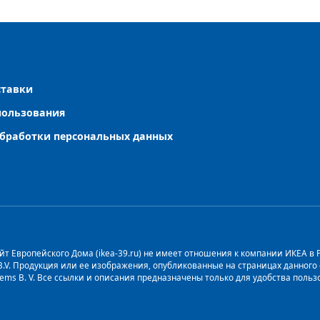
ставки
пользования
бработки персональных данных
т Европейского Дома (ikea-39.ru) не имеет отношения к компании ИКЕА в Рос
 B.V. Продукция или ее изображения, опубликованные на страницах данног
stems B. V. Все ссылки и описания предназначены только для удобства пол