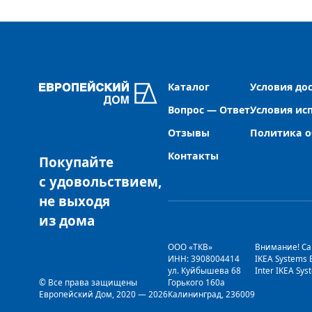
Каталог
Условия до
Вопрос — Ответ
Условия ис
Отзывы
Политика о
Контакты
Покупайте
с удовольствием,
не выходя
из дома
ООО «ТКВ» 
Внимание! Сай
ИНН: 3908004414 
IKEA Systems
ул. Куйбышева 68 
Inter IKEA Sy
© Все права защищены
Горького 160а 
Европейский Дом
, 
2020
 — 
2026
Калининград, 236009