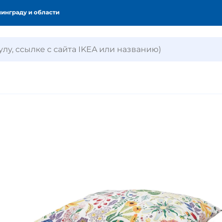
инграду и области
ля хранения
Кухни и кухонные прибор
омната
Освещение
кон
Горшки и растения
торы и жалюзи
Товары для животных
и матрасы
Диваны и кресла
ля детей и младенцев
Стирка и уборка
ия
Умный дом