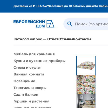
Доставка из ИКЕА 24/7
Доставка до 10 рабочих дней
По Калин
Каталог
Вопрос — Ответ
Отзывы
Контакты
Мебель для хранения
Все категории
Мебель д
Кухни и кухонные приборы
Столы и стулья
Ванная к
Столы и стулья
Текстиль и ковры
Сад и бал
Ванная комната
Кулинария и посуда
Шторы, ш
Освещение
Хранение мелочей и организация
Кровати 
Текстиль и ковры
Сад и балкон
Рабочие столы и стулья
Товары д
Горшки и растения
Домашнее улучшение
Украшен