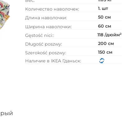
В корзину
Вес:
1.
шт
Количество наволочек
:
50
см
Длина наволочки
:
60
см
Ширина наволочки
:
118
/дюйм²
Gęstość nici:
:
200
см
Długość poszwy
:
150
см
Szerokość poszwy
:
Наличие в IKEA
Гданьск:
орый