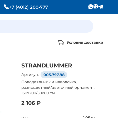
+7 (4012) 200-777
Условия доставки
Уже выбрали товары
ы
STRANDLUMMER
на европейском сайте IKEA?
Артикул:
005.797.98
Тогда просто добавляйте их
в корзину по артикулу
Пододеяльник и наволочка,
разноцветный/цветочный орнамент,
150x200/50x60 см
2 106 ₽
1.05
кг