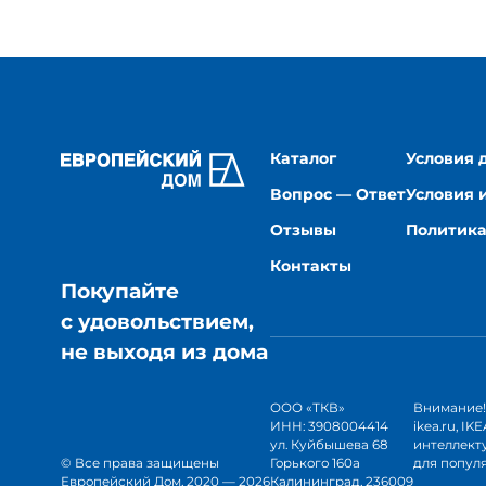
Каталог
Условия 
Вопрос — Ответ
Условия 
Отзывы
Политика
Контакты
Покупайте
с удовольствием,
не выходя из дома
ООО «ТКВ» 
Внимание! 
ИНН: 3908004414 
ikea.ru, I
ул. Куйбышева 68 
интеллекту
© Все права защищены
Горького 160а 
для попул
Европейский Дом
, 
2020
 — 
2026
Калининград, 236009