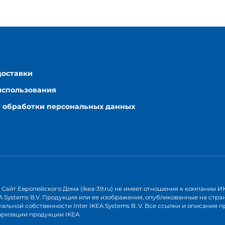
доставки
использования
 обработки персональных данных
Сайт Европейского Дома (ikea-39.ru) не имеет отношения к компании ИКЕ
KEA Systems B.V. Продукция или ее изображения, опубликованные на стр
альной собственности Inter IKEA Systems B. V. Все ссылки и описания 
яризации продукции IKEA