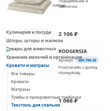
Пододеяльник и
Поддержка для поясницы
наволочка
Сад и балкон
Горшки и растения
Кулинария и посуда
2 106 ₽
Шторы, шторы и жалюзи
Товары для животных
RODGERSIA
Хранение мелочей и организация
Артикул:
605.796.20
Кровати и матрасы
Prześcieradło z gumką,
różowy/biały,
Все товары
Кровати
Матрасы
Тумбы и прикроватные тумбочки
1 066 ₽
Текстиль для спальни