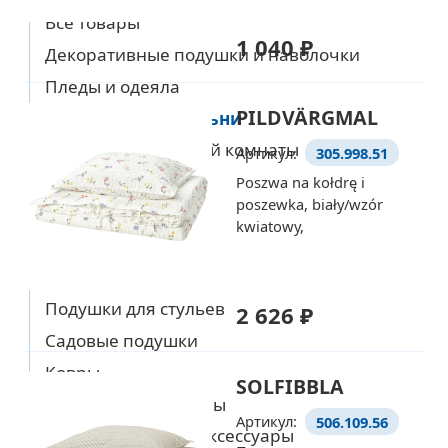
Все товары
1 040 ₽
Декоративные подушки и наволочки
Уже выбрали товары
Пледы и одеяла
на европейском сайте IKEA?
PILDVÄRGMAL
Текстиль для спальни
Тогда просто добавляйте
Текстиль для ванной комнаты
Артикул:
305.998.51
их в корзину по артикулу
Детский текстиль
Poszwa na kołdrę i
poszewka, biały/wzór
Детский текстиль
Перейти в корзину
kwiatowy,
Текстиль для кухни
Столовый текстиль
Подушки для стульев
2 626 ₽
Садовые подушки
Ковры
SOLFIBBLA
Одежда и аксессуары
Артикул:
506.109.56
Ткани и швейные аксессуары