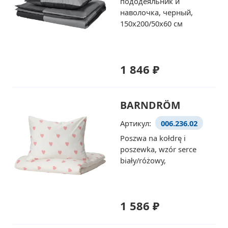
пододеяльник и
наволочка, черный,
150x200/50x60 см
1 846 ₽
BARNDRÖM
Артикул:
006.236.02
Poszwa na kołdrę i
poszewka, wzór serce
biały/różowy,
1 586 ₽