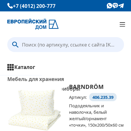
+7 (4012) 200-777
Каталог
Вопрос — Ответ
Каталог
Отзывы
Мебель для хранения
BARNDRÖM
Кухни и кухонные приборы
Контакты
Артикул:
406.235.39
Столы и стулья
Пододеяльник и
Ванная комната
наволочка, белый
Условия доставки
Освещение
желтый/орнамент
«точки», 150x200/50x60 см
Текстиль и ковры