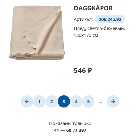
DAGGKÅPOR
Артикул:
206.245.92
Плед, светло-бежевый,
130x170 см
546 ₽
1
2
3
4
5
…
Показаны товыры:
41
—
60
из
397