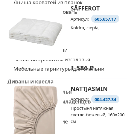
Днища кроватей из планок
SÄFFEROT
Контейнеры под кровать
Артикул:
605.657.17
Основы матрасов
Kołdra, ciepła,
Ножки для кровати
Изголовья кровати
Кровати с матрасами
Чехлы на кровати и изголовья
1 586 ₽
Мебельные гарнитуры для спальни
Диваны и кресла
NATTJASMIN
Рабочие столы и стулья
Артикул:
004.427.34
Товары для детей и младенцев
Простыня натяжная,
Стирка и уборка
светло-бежевый, 160x200
см
Домашнее улучшение
Украшения